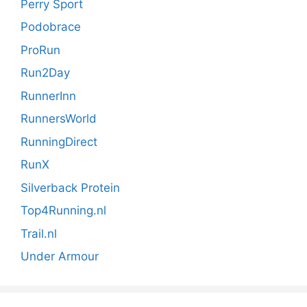
Perry Sport
Podobrace
ProRun
Run2Day
RunnerInn
RunnersWorld
RunningDirect
RunX
Silverback Protein
Top4Running.nl
Trail.nl
Under Armour