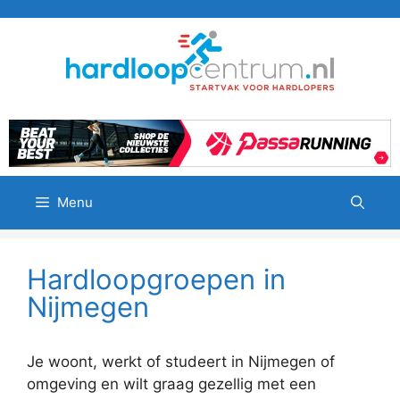
Ga
naar
de
inhoud
Menu
Hardloopgroepen in
Nijmegen
Je woont, werkt of studeert in Nijmegen of
omgeving en wilt graag gezellig met een