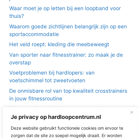
Waar moet je op letten bij een loopband voor
thuis?
Waarom goede zichtlijnen belangrijk zijn op een
sportaccommodatie
Het veld roept: kleding die meebeweegt
Van sporter naar fitnesstrainer: zo maak je de
overstap
Voetproblemen bij hardlopers: van
voetschimmel tot zweetvoeten
De onmisbare rol van top kwaliteit crosstrainers
in jouw fitnessroutine
Hier moet jouw hardloopvest aan voldoen
Je privacy op hardloopcentrum.nl
Herstellen na het hardlopen: zo zorg je goed
voor jezelf
Deze website gebruikt functionele cookies om ervoor te
zorgen dat de site zo soepel mogelijk draait. Er worden
Hardlopen in de winter: dit doet kou met je huid