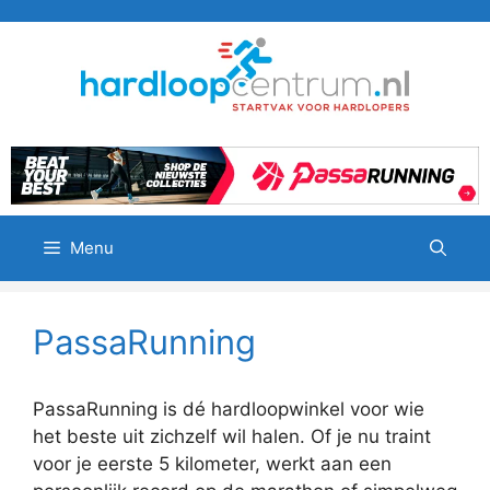
Ga
naar
de
inhoud
Menu
PassaRunning
PassaRunning is dé hardloopwinkel voor wie
het beste uit zichzelf wil halen. Of je nu traint
voor je eerste 5 kilometer, werkt aan een