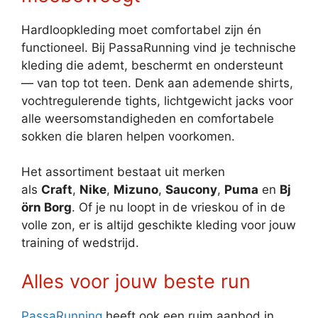
Hardloopkleding moet comfortabel zijn én
functioneel. Bij PassaRunning vind je technische
kleding die ademt, beschermt en ondersteunt
— van top tot teen. Denk aan ademende shirts,
vochtregulerende tights, lichtgewicht jacks voor
alle weersomstandigheden en comfortabele
sokken die blaren helpen voorkomen.
Het assortiment bestaat uit merken
als
Craft
,
Nike
,
Mizuno
,
Saucony
,
Puma
en
Bj
örn Borg
. Of je nu loopt in de vrieskou of in de
volle zon, er is altijd geschikte kleding voor jouw
training of wedstrijd.
Alles voor jouw beste run
PassaRunning
heeft ook een ruim aanbod in