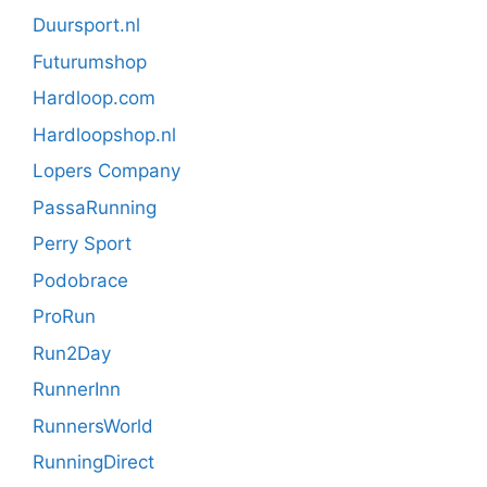
Duursport.nl
Futurumshop
Hardloop.com
Hardloopshop.nl
Lopers Company
PassaRunning
Perry Sport
Podobrace
ProRun
Run2Day
RunnerInn
RunnersWorld
RunningDirect