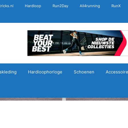
tricks.nl
Hardloop
Run2Day
All4running
RunX
kleding
Hardloophorloge
Schoenen
Accessoir