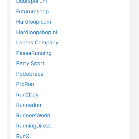
Duursport.nl
Futurumshop
Hardloop.com
Hardloopshop.nl
Lopers Company
PassaRunning
Perry Sport
Podobrace
ProRun
Run2Day
RunnerInn
RunnersWorld
RunningDirect
RunX