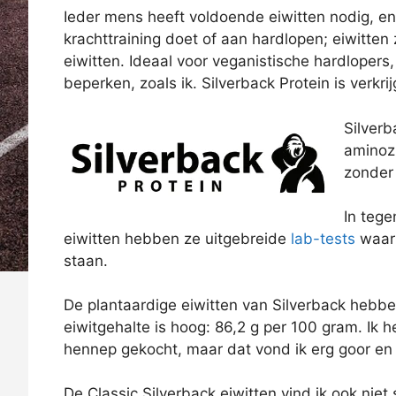
Ieder mens heeft voldoende eiwitten nodig, en 
krachttraining doet of aan hardlopen; eiwitten 
eiwitten. Ideaal voor veganistische hardlopers,
beperken, zoals ik. Silverback Protein is verkri
Silverb
aminoz
zonder 
In tege
eiwitten hebben ze uitgebreide
lab-tests
waar
staan.
De plantaardige eiwitten van Silverback hebbe
eiwitgehalte is hoog: 86,2 g per 100 gram. Ik
hennep gekocht, maar dat vond ik erg goor en ‘
De Classic Silverback eiwitten vind ik ook nie