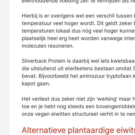
eiwithoudende voeding zelf te vermijden als het
Hierbij is er overigens wel een verschil tusse
temperatuur veel hoger wordt. Dit geldt zeker
temperaturen lokaal dus nóg veel hoger kunne
plaatselijk heel erg heet worden vanwege inte
moleculen resoneren.
Silverback Protein is daarbij wel iets kwetsba
die uitsluitend uit eiwitketens bestaan omdat S
bevat. Bijvoorbeeld het aminozuur tryptofaan k
kapot gaan.
Het verliest dus zeker niet zijn ‘werking’ maar
toe en je hebt nog steeds een bovengemiddeld
onze vegan eiwitten structureel verhit in te ne
Alternatieve plantaardige eiw