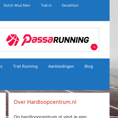
Dutch Mud Men
Trail.nl
Decathlon
es
Trail Running
Aanbiedingen
Blog
Over Hardloopcentrum.nl
Op hardloopcentrum.nl vind je een