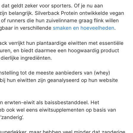
dat geldt zeker voor sporters. Of je nu aan
zijn belangrijk. Silverback Protein ontwikkelde vegan
 of runners die hun zuivelinname graag flink willen
jgbaar in verschillende
smaken en hoeveelheden
.
ack verrijkt hun plantaardige eiwitten met essentiële
uren, en biedt daarmee een hoogwaardig product
dierlijke ingrediënten.
nstelling tot de meeste aanbieders van (whey)
bij hun eiwitten zijn geanalyseerd op hun website
n erwten-eiwit als baissbestanddeel. Het
 heb ook wel eens eiwitsupplementen op basis van
zanderig’.
t superlekker, maar hebben veel minder dat zanderige.