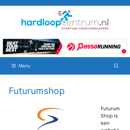
Ga
naar
de
inhoud
Menu
Futurumshop
Futurum
Shop is
een