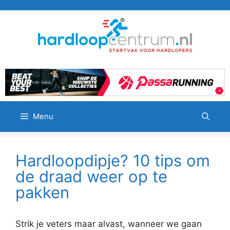
Ga
naar
de
inhoud
Menu
Hardloopdipje? 10 tips om
de draad weer op te
pakken
Strik je veters maar alvast, wanneer we gaan